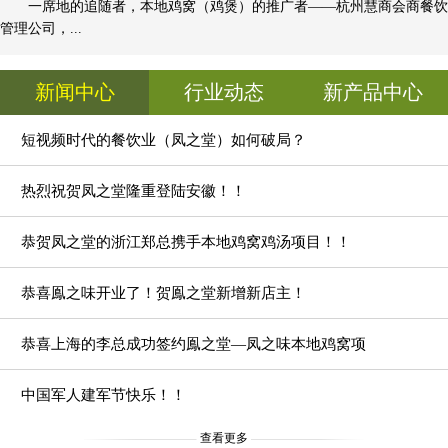
一席地的追随者，本地鸡窝（鸡煲）的推广者——杭州慧商会商餐饮
管理公司，...
新闻中心
行业动态
新产品中心
短视频时代的餐饮业（凤之堂）如何破局？
热烈祝贺凤之堂隆重登陆安徽！！
恭贺凤之堂的浙江郑总携手本地鸡窝鸡汤项目！！
恭喜鳯之味开业了！贺鳯之堂新增新店主！
恭喜上海的李总成功签约鳯之堂—凤之味本地鸡窝项
目！！
中国军人建军节快乐！！
查看更多