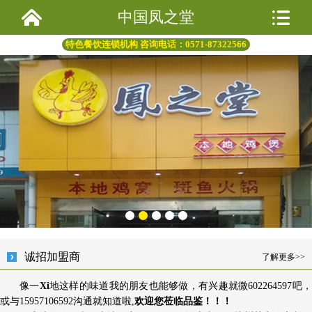
中国凤之堂
特色餐饮连锁机构 咨询电话：0571-87322566
诚招加盟商
了解更多>>
像一
Xi
地这样的味道我的朋友也能够做，有兴趣就微602264597吧
或与15957106592沟通就知道啦,
欢迎您莅临品鉴！！！