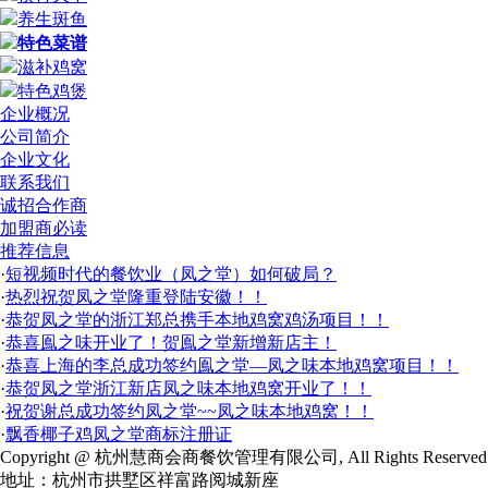
养生斑鱼
特色菜谱
滋补鸡窝
特色鸡煲
企业概况
公司简介
企业文化
联系我们
诚招合作商
加盟商必读
推荐信息
·
短视频时代的餐饮业（凤之堂）如何破局？
·
热烈祝贺凤之堂隆重登陆安徽！！
·
恭贺凤之堂的浙江郑总携手本地鸡窝鸡汤项目！！
·
恭喜鳯之味开业了！贺鳯之堂新增新店主！
·
恭喜上海的李总成功签约鳯之堂—凤之味本地鸡窝项目！！
·
恭贺凤之堂浙江新店凤之味本地鸡窝开业了！！
·
祝贺谢总成功签约凤之堂~~凤之味本地鸡窝！！
·
飘香椰子鸡凤之堂商标注册证
Copyright @ 杭州慧商会商餐饮管理有限公司, All Rights Reserved
地址：杭州市拱墅区祥富路阅城新座